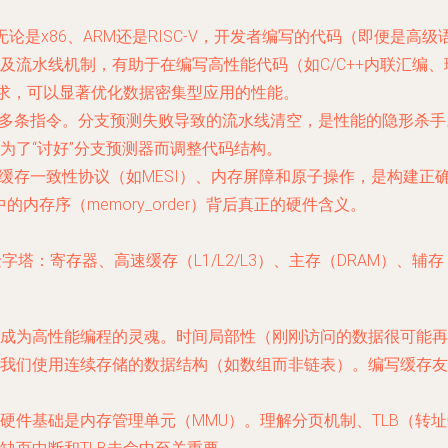
论是x86、ARM还是RISC-V，开发者编写的代码（即便是高
及流水线机制，有助于在编写高性能代码（如C/C++内联汇编
对齐要求，可以显著优化数据密集型应用的性能。
行多条指令。分支预测失败导致的流水线清空，是性能的隐形杀
为了“讨好”分支预测器而调整代码结构。
的缓存一致性协议（如MESI）、内存屏障和原子操作，是构建
中的内存序（memory_order）背后真正的硬件含义。
塔：寄存器、高速缓存（L1/L2/L3）、主存（DRAM）、辅存
成为高性能编程的灵魂。
时间局部性
（刚刚访问的数据很可能再
使用连续存储的数据结构（如数组而非链表）。编写缓存友好（Cac
硬件基础是内存管理单元（MMU）。理解分页机制、TLB（转