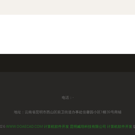
电话：-
地址：云南省昆明市西山区前卫街道办事处佳馨园小区1幢39号商铺
026
WWW.OOAECAD.COM
计算机软件开发
昆明臧培科技有限公司
计算机软件开发