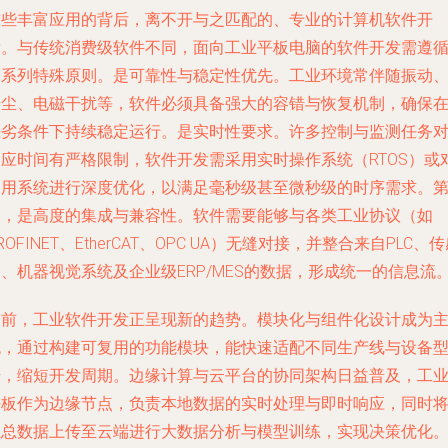
这些丰富应用的背后，离不开与之匹配的、专业的计算机软件开
发。与传统消费级软件不同，面向工业平板电脑的软件开发需遵
一系列特殊原则。是可靠性与稳定性优先。工业环境常伴随振动
粉尘、电磁干扰等，软件必须具备强大的容错与恢复机制，确保
恶劣条件下持续稳定运行。是实时性要求。许多控制与监测任务
响应时间有严格限制，软件开发需采用实时操作系统（RTOS）或
通用系统进行深度优化，以满足毫秒级甚至微秒级的时序需求。
三，是高度的集成与兼容性。软件需要能够与各类工业协议（如
ROFINET、EtherCAT、OPC UA）无缝对接，并整合来自PLC、
、机器视觉系统及企业级ERP/MES的数据，形成统一的信息流
当前，工业软件开发正呈现新的趋势。模块化与组件化设计成为
流，通过构建可复用的功能模块，能快速适配不同生产线与设备
号，缩短开发周期。边缘计算与云平台的协同架构日益普及，工
平板作为边缘节点，负责本地数据的实时处理与即时响应，同时
汇总数据上传至云端进行大数据分析与模型训练，实现决策优化