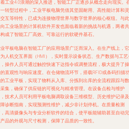
随着工业4.0浪潮的深入推进，智能工厂正逐步从概念走向现实。
这一转型过程中，工业平板电脑凭借其坚固耐用、高性能计算和
活交互等特性，已成为连接物理世界与数字世界的核心枢纽。与
面向工业场景的计算机软件开发也面临着新的挑战与机遇，两者
同构成了智能工厂高效、可靠运行的软硬件基石。
工业平板电脑在智能工厂的应用场景广泛而深入。在生产线上，
作为人机交互界面（HMI），实时显示设备状态、生产数据与工艺
数，操作人员可通过触控快速下达指令或调整流程，极大提升了
作的直观性与响应速度。在仓储物流环节，搭载RFID或条码扫描
能的工业平板，实现了物料从入库、分拣到出库的全流程跟踪与
据采集，确保了供应链的可视化与精准管理。在设备点检与维护
中，技术人员可利用平板电脑调取设备三维模型、历史维护记录
故障诊断指南，实现预测性维护，减少非计划停机。在质量检测
站，高清摄像头与专业分析软件的结合，使平板能辅助甚至自动
成产品的外观与尺寸检测，保障了品质的一致性。