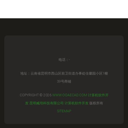
电话：-
地址：云南省昆明市西山区前卫街道办事处佳馨园小区1幢
39号商铺
COPYRIGHT © 2026
WWW.OOAECAD.COM
计算机软件开
发
昆明臧培科技有限公司
计算机软件开发
版权所有
SITEMAP