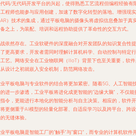
低代码/无代码开发平台的兴起，使得熟悉工艺流程但编程经验有
的工程师也能参与应用创建，加速了数字化转型的落地。增强现
（AR）技术的集成，通过平板电脑的摄像头将虚拟信息叠加于真
设备之上，为装配、培训和远程协助提供了革命性的交互方式。
挑战依然存在。工业软硬件的深度融合对开发团队的知识复合性
出了更高要求，开发者需同时理解计算机科学、自动控制与特定
工艺。网络安全在工业物联网（IIoT）背景下也至关重要，软件
须从设计之初就嵌入安全机制，防范网络攻击。
工业平板电脑与专业软件的结合将更加紧密。随着5G、人工智能
术的进一步渗透，工业平板将进化成更智能的“边缘大脑”，不仅能
行指令，更能进行本地化的智能分析与自主决策。相应的，软件
发将更侧重于AI模型的轻量化部署、自适应学习以及跨平台、跨设
备的无缝体验。
业平板电脑是智能工厂的“触手”与“窗口”，而专业的计算机软件